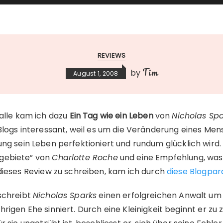
REVIEWS
Tim
by
August 1, 2008
alle kam ich dazu
Ein Tag wie ein Leben
von
Nicholas Sp
Blogs interessant, weil es um die Veränderung eines Men
ng sein Leben perfektioniert und rundum glücklich wird
tgebiete” von
Charlotte Roche
und eine Empfehlung, was
 dieses Review zu schreiben, kam ich durch
diese Blogpa
chreibt
Nicholas Sparks
einen erfolgreichen Anwalt um 
rigen Ehe sinniert. Durch eine Kleinigkeit beginnt er zu z