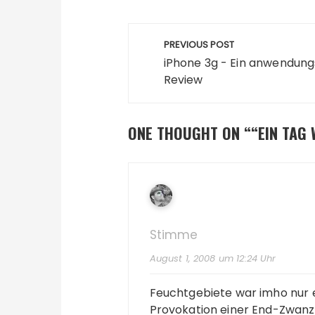
Beitragsnavigatio
PREVIOUS POST
iPhone 3g - Ein anwendun
Review
ONE THOUGHT ON “
“EIN TAG 
Stimme
August 1, 2008 um 12:24 Uhr
Feuchtgebiete war imho nur 
Provokation einer End-Zwanzig