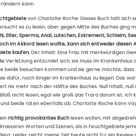
erändern kann.
chtgebiete
von
Charlotte Roche
: Dieses Buch hält sich 
versucht es zu lesen, aber gegen Mitte des Buches ging mi
, Eiter, Sperma, Anal, Lutschen, Exkrement, Schleim, Se
och im Akkord lesen wollte, kann sich entweder diesen 
iete kaufen.
Der Inhalt: Eine Frau mit merkwürdigen Ge
die Verletzung entzündet sich, sie muss im Krankenhaus 
 sie beide besuchen kommen und sie gerne möchte, dass 
dafür, noch länger im Krankenhaus zu liegen. Das wars.
rt nix mehr nach der Hälfte des Buches. Null Inhalt, null 
Bloß nicht lesen, egal wie groß das Trara darum ist. Ich
 und beide raten ebenfalls ab. Charlotte Roche kann Vag
ein
richtig provokantes Buch
lesen wollen, mit abgedreh
l krasseren Worten und Szenen, als in
Feuchtgebiete
jema
 Berg
. Leider reicht meine Zeit heute nicht für ein Review