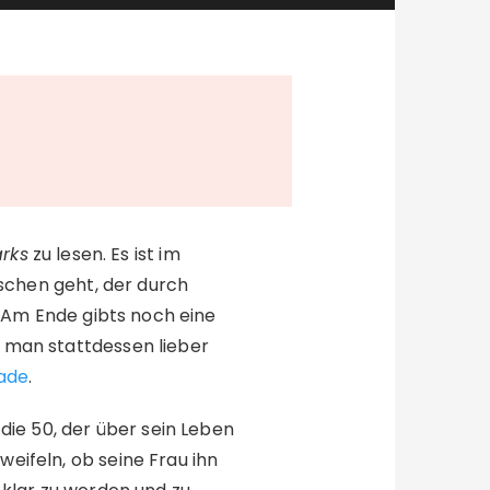
arks
zu lesen. Es ist im
schen geht, der durch
. Am Ende gibts noch eine
 man stattdessen lieber
rade
.
die 50, der über sein Leben
weifeln, ob seine Frau ihn