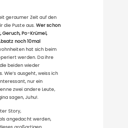
seit geraumer Zeit auf den
r die Puste aus.
Wer schon
x, Geruch, Po-Krümel,
Absatz noch 10mal
wohnheiten hat sich beim
operiert werden. Da ihre
die beiden wieder
 Wie’s ausgeht, weiss ich
interessant, nur ein
 kenne zwei andere Leute,
ina sagen, Juhu!.
ter Story,
ls angedacht werden,
 dieses großartigen