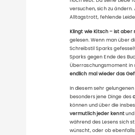
noch liebt. Da seine Liebe f
versuchen, sich zu ändern. 
Alltagstrott, fehlende Lei
K
lingt wie Kitsch – ist aber
gelesen. Wenn man über die
Schreibstil Sparks gefess
Sparks gegen Ende des Bu
Überraschungsmoment in ni
endlich mal wieder das Gef
In diesem sehr gelungenen
besonders jene Dinge des
können und über die insbes
vermutlich jeder kennt
und 
während des Lesens sich stä
wünscht, oder ob ebenfall