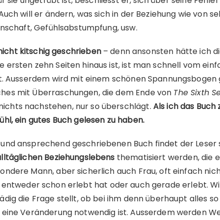
ür sie ungetrübt ist, beschliesst er, sich über seine Fehle
Auch will er ändern, was sich in der Beziehung wie von se
denschaft, Gefühlsabstumpfung, usw.
 nicht kitschig geschrieben
– denn ansonsten hätte ich di
 ersten zehn Seiten hinaus ist, ist man schnell vom ei
elt. Ausserdem wird mit einem schönen Spannungsbogen g
ches mit Überraschungen, die dem Ende von
The Sixth S
chts nachstehen, nur so überschlägt.
Als ich das Buch 
ühl, ein gutes Buch gelesen zu haben.
 und ansprechend geschriebenen Buch findet der Leser 
alltäglichen Beziehungslebens
thematisiert werden, die 
ondere Mann, aber sicherlich auch Frau, oft einfach ni
entweder schon erlebt hat oder auch gerade erlebt. Wich
dig die Frage stellt, ob bei ihm denn überhaupt alles so l
s eine Veränderung notwendig ist. Ausserdem werden We