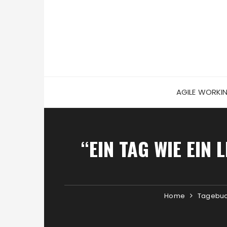
Skip
to
content
AGILE WORKI
“EIN TAG WIE EIN
Home
Tagebu