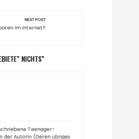
NEXT POST
paren im Internet?
EBIETE” NICHTS
”
eschriebene Teenager-
on der Autorin (Deren übriges