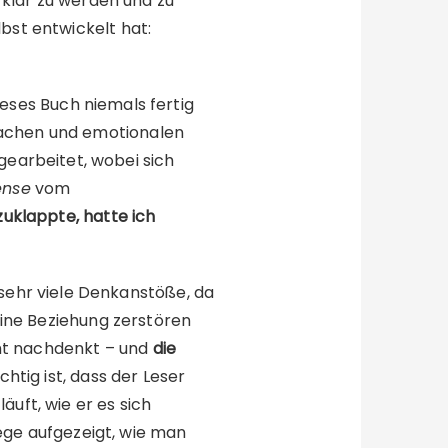
r klar zu werden und zu
lbst entwickelt hat:
eses Buch niemals fertig
nfachen und emotionalen
earbeitet, wobei sich
ense
vom
zuklappte, hatte ich
sehr viele Denkanstöße, da
eine Beziehung zerstören
cht nachdenkt – und
die
tig ist, dass der Leser
äuft, wie er es sich
ge aufgezeigt, wie man