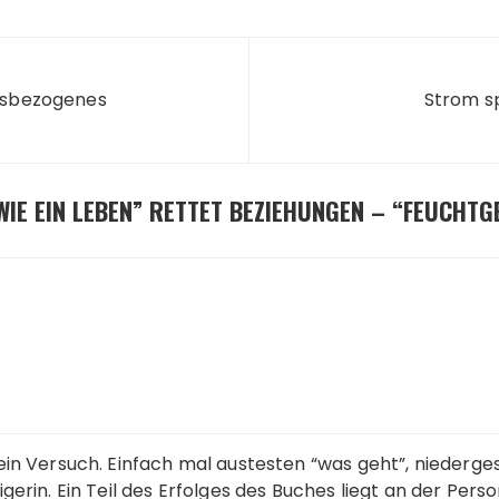
n
gsbezogenes
Strom s
WIE EIN LEBEN” RETTET BEZIEHUNGEN – “FEUCHTG
ein Versuch. Einfach mal austesten “was geht”, niederg
erin. Ein Teil des Erfolges des Buches liegt an der Pers