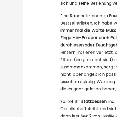
sich und seine Beziehung v
Eine Randnotiz noch zu
Feu
Bestsellerlisten. Ich habe 
immer mal die Worte Muschi
Finger-in-Po oder auch Pol
durchlesen oder Feuchtgeb
Hintern-rasieren verletzt, 
Eltern (die getrennt sind)
zusammenkommen, sorgt sie 
nicht, aber angeblich passie
bisschen eckelig. Wertung: 
die es ganz gelesen haben,
Solltet ihr
stattdessen
mal 
Gesellschaftskritik und vie
dann lest
Sex 2
von
Sybille