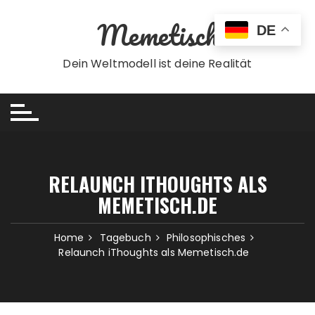
Skip
Memetisch
to
DE
content
Dein Weltmodell ist deine Realität
RELAUNCH ITHOUGHTS ALS
MEMETISCH.DE
Home
Tagebuch
Philosophisches
Relaunch iThoughts als Memetisch.de